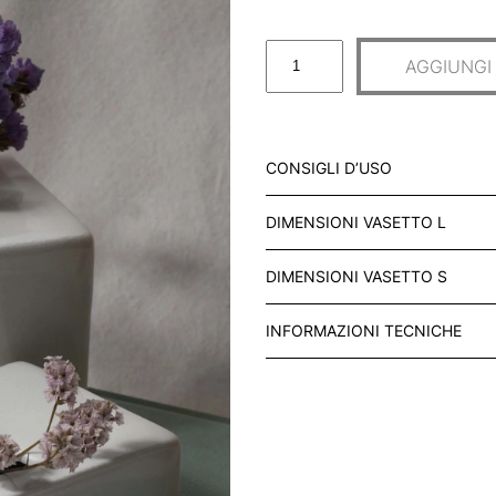
S
AGGIUNGI
E
T
D
I
CONSIGLI D’USO
2
V
DIMENSIONI VASETTO L
A
S
DIMENSIONI VASETTO S
E
T
INFORMAZIONI TECNICHE
T
I
D
A
T
A