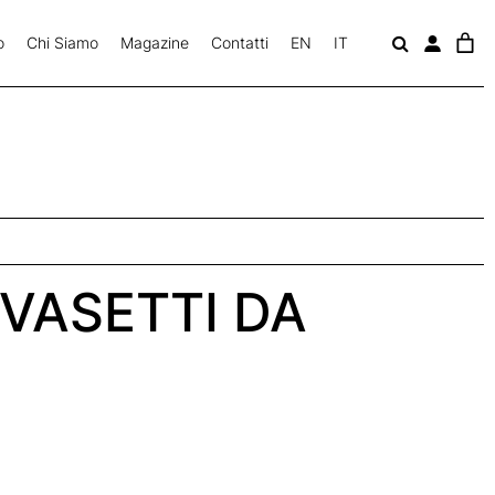
o
Chi Siamo
Magazine
Contatti
EN
IT
c
a
v
 VASETTI DA