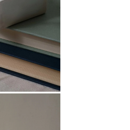
V
O
L
O
q
u
a
n
t
i
t
à