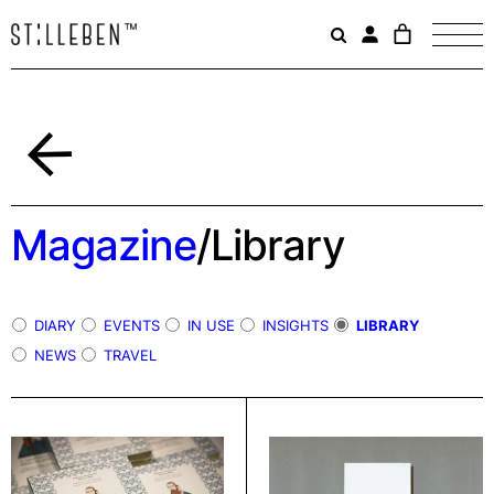
Il
carrello
è
attualme
vuoto.
Indietro
Magazine
/
Library
DIARY
EVENTS
IN USE
INSIGHTS
LIBRARY
NEWS
TRAVEL