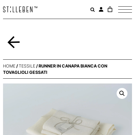
Il
carrello
è
attualme
vuoto.
Indietro
HOME
/
TESSILE
/ RUNNER IN CANAPA BIANCA CON
TOVAGLIOLI GESSATI