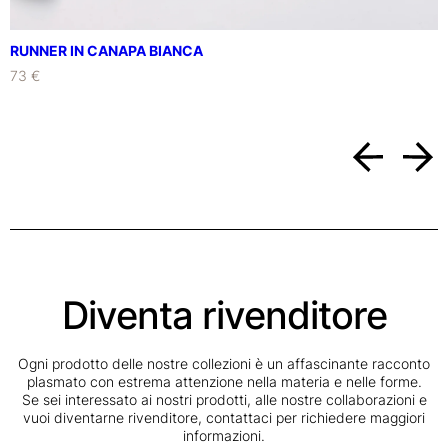
T
I
q
RUNNER IN CANAPA BIANCA
u
73 €
a
n
t
i
t
à
Diventa rivenditore
Ogni prodotto delle nostre collezioni è un affascinante racconto
plasmato con estrema attenzione nella materia e nelle forme.
Se sei interessato ai nostri prodotti, alle nostre collaborazioni e
vuoi diventarne rivenditore, contattaci per richiedere maggiori
informazioni.