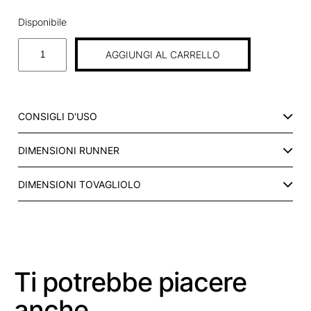
Disponibile
R
AGGIUNGI AL CARRELLO
U
N
N
E
CONSIGLI D'USO
R
I
DIMENSIONI RUNNER
N
C
A
DIMENSIONI TOVAGLIOLO
N
A
P
A
B
Ti potrebbe piacere
I
A
anche
N