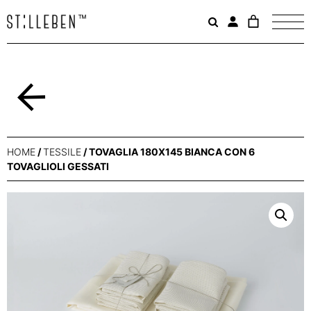
Il
carrello
è
attualme
vuoto.
Indietro
HOME
/
TESSILE
/ TOVAGLIA 180X145 BIANCA CON 6
TOVAGLIOLI GESSATI