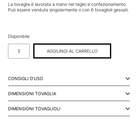
La tovaglia è lavorata a mano nel taglio e confezionamento.
Può essere venduta singolarmente o con 6 tovaglioli gessati.
Disponibile
T
AGGIUNGI AL CARRELLO
O
V
A
G
CONSIGLI D’USO
L
I
DIMENSIONI TOVAGLIA
A
1
8
DIMENSIONI TOVAGLIOLI
0
X
1
4