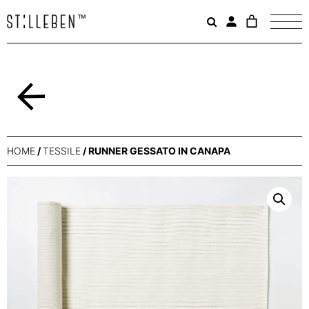
Il
carrello
è
attualme
vuoto.
Indietro
HOME
/
TESSILE
/ RUNNER GESSATO IN CANAPA