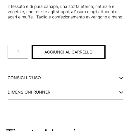
Il tessuto è di pura canapa, una stoffa eterna, naturale e
vegetale, che resiste agli strappi, all’usura e agli attacchi di
acari e muffe. Taglio e confezionamento avvengono a mano.
R
AGGIUNGI AL CARRELLO
U
N
N
E
CONSIGLI D’USO
R
G
DIMENSIONI RUNNER
E
S
S
A
T
O