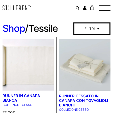
Il
carrello
è
attualme
Shop
/Tessile
vuoto.
FILTRI
COLLEZIONE
GESSO
CATEGORIA
TESSILE
RUNNER IN CANAPA
RUNNER GESSATO IN
BIANCA
CANAPA CON TOVAGLIOLI
TUTTE LE CATEGORIE
BIANCHI
COLLEZIONE GESSO
COLLEZIONE GESSO
73,00
€