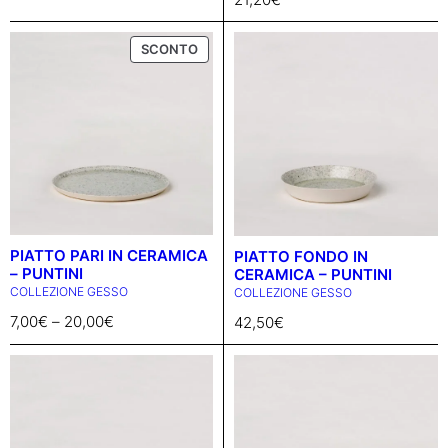
TAVOLA
TESSILE
P
SCONTO
VASI
R
O
D
U
C
T
O
N
S
A
PIATTO PARI IN CERAMICA
PIATTO FONDO IN
L
– PUNTINI
CERAMICA – PUNTINI
E
COLLEZIONE GESSO
COLLEZIONE GESSO
7,00
€
–
20,00
€
42,50
€