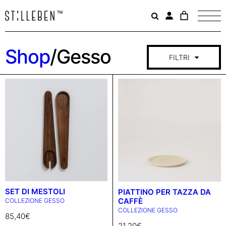
Il
carrello
è
attualme
Shop
/
Gesso
vuoto.
FILTRI
COLLEZIONE
GESSO
RESET
CATEGORIA
SET DI MESTOLI
PIATTINO PER TAZZA DA
CAFFÈ
COLLEZIONE GESSO
CAFFÈ E THE
COLLEZIONE GESSO
85,40
€
CUCINA
21,20
€