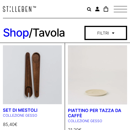
Il
carrello
è
attualme
Shop
/Tavola
vuoto.
FILTRI
COLLEZIONE
GESSO
CATEGORIA
CAFFÈ E THE
SET DI MESTOLI
PIATTINO PER TAZZA DA
CUCINA
CAFFÈ
COLLEZIONE GESSO
COLLEZIONE GESSO
TAVOLA
85,40
€
21,20
€