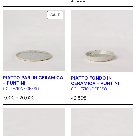
VASI
TUTTE LE CATEGORIE
P
SALE
R
O
D
U
C
T
O
N
S
A
PIATTO PARI IN CERAMICA
PIATTO FONDO IN
L
– PUNTINI
CERAMICA – PUNTINI
E
COLLEZIONE GESSO
COLLEZIONE GESSO
7,00
€
–
20,00
€
42,50
€