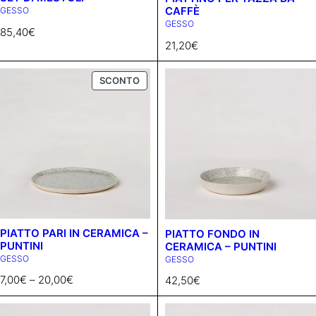
CAFFÈ
GESSO
CUCINA
GESSO
85,40
€
TAVOLA
21,20
€
TESSILE
VASI
P
SCONTO
R
O
D
U
C
T
O
N
S
A
L
PIATTO PARI IN CERAMICA –
PIATTO FONDO IN
E
PUNTINI
CERAMICA – PUNTINI
GESSO
GESSO
7,00
€
–
20,00
€
42,50
€