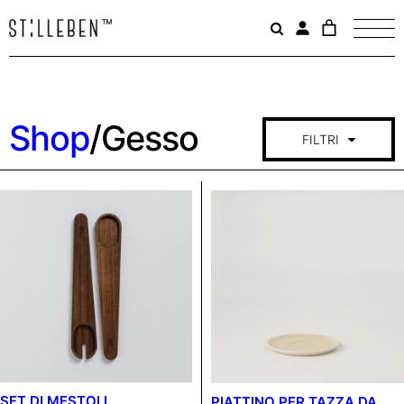
Il
carrello
è
attualme
vuoto.
Shop
/
Gesso
FILTRI
COLLEZIONE
GESSO
RESET
CATEGORIA
SET DI MESTOLI
PIATTINO PER TAZZA DA
CAFFÈ E THE